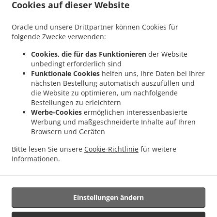
Cookies auf dieser Website
.
.
Lieferservice Leipzig Plaußig-Portitz
Pizza Lieferservice Leipzig Seehausen
Pizza
.
.
Lieferservice Leipzig Mölkau
Pizza Lieferservice Leipzig Anger
Pizza Lieferservice
Oracle und unsere Drittpartner können Cookies für
.
.
Leipzig Reudnitz
Pizza Lieferservice Leipzig Göbschelwitz
Pizza Lieferservice
folgende Zwecke verwenden:
.
.
Leipzig Hohenheida
Pizza Lieferservice Leipzig Großwiederitzsch
Pizza
Cookies, die für das Funktionieren
der Website
.
.
Lieferservice Leipzig Kleinwiederitzsch
Pizza Lieferservice Leipzig Sommerfeld
unbedingt erforderlich sind
.
.
Pizza Lieferservice Leipzig Gohlis-Mitte
Pizza Lieferservice Leipzig Mockau-Süd
Funktionale Cookies
helfen uns, Ihre Daten bei Ihrer
.
.
Pizza Lieferservice Leipzig Neustadt
Pizza Lieferservice Leipzig Neuschönefeld
nächsten Bestellung automatisch auszufüllen und
.
.
die Website zu optimieren, um nachfolgende
Pizza Lieferservice Leipzig Mockau-Nord
Pizza Lieferservice Leipzig Nordost
Pizza
Bestellungen zu erleichtern
.
.
Lieferservice Leipzig Ost
Pizza Lieferservice Leipzig Mitte
Pizza Lieferservice
Werbe-Cookies
ermöglichen interessenbasierte
.
.
Leipzig Nord
Pizza Lieferservice Leipzig Südost
Pizza Lieferservice Leipzig
Werbung und maßgeschneiderte Inhalte auf Ihren
.
.
.
Nordwest
Pizza Lieferservice Leipzig Gohlis
Pizza Lieferservice Leipzig
Pizza
Browsern und Geräten
.
.
Lieferservice Delitzsch Nord
Pizza Lieferservice Delitzsch
Pizza Lieferservice
Bitte lesen Sie unsere
Cookie-Richtlinie
für weitere
.
.
.
Nordost
Pizza Lieferservice Taucha Nordost
Pizza Lieferservice Taucha Ost
Pizza
Informationen.
.
.
.
Lieferservice Taucha Cradefeld
Pizza Lieferservice Taucha
Pasta Lieferservice
.
Indisches Essen Lieferservice
Essen zum mitnehmen und zum Liefern
Einstellungen ändern
Unterstützt von: