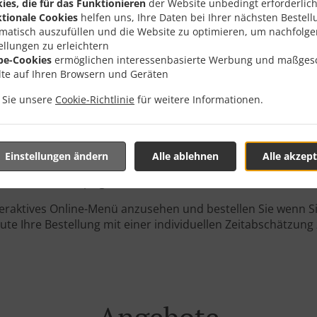
ies, die für das Funktionieren
der Website unbedingt erforderlich
tionale Cookies
helfen uns, Ihre Daten bei Ihrer nächsten Bestell
matisch auszufüllen und die Website zu optimieren, um nachfolg
ellungen zu erleichtern
be-Cookies
ermöglichen interessenbasierte Werbung und maßges
lte auf Ihren Browsern und Geräten
 Mit Lieferung In Leipzig
n Sie unsere
Cookie-Richtlinie
für weitere Informationen.
Einstellungen ändern
Alle ablehnen
Alle akzept
n der Nähe von Leipzig Schönefeld und freuen uns auf Ihre Onl
teraktives Online-Menü anzusehen und bestellen Sie wenn Sie
ute Ihre Bestellung mit einer individuellen Zeitabschätzung 
Angebote