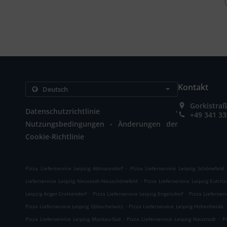
Kontakt
Gorkistraß
.
Datenschutzrichtlinie
+49 341 3
.
Nutzungsbedingungen
Änderungen der
Cookie-Richtlinie
.
Pizza Lieferservice Leipzig Abtnaundorf
Pizza Lieferservice Leipzig Schönefeld
.
Lieferservice Leipzig Neustadt-Neuschönefeld
Pizza Lieferservice Leipzig Eutrit
.
.
Leipzig Anger-Crottendorf
Pizza Lieferservice Leipzig Engelsdorf
Pizza Lieferserv
.
Pizza Lieferservice Leipzig Göbschelwitz
Pizza Lieferservice Leipzig Hohenheida
.
.
Pizza Lieferservice Leipzig Mockau-Süd
Pizza Lieferservice Leipzig Neustadt
P