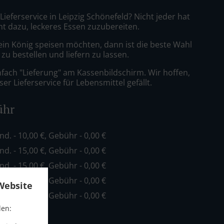
 Lieferservice in Leipzig Schönefeld? Nicht jeder hat
nt dazu, leckeres Essen zuzubereiten.
ein König speisen möchten, dann ist die beste Wahl
 zu bestellen und liefern zu lassen.
nfach "Lieferung" am Kassenbildschirm. Wir hoffen,
er Lieferservice für Lebensmittel gefällt.
ühr
ind. - 10,00 €, Gebühr - 0,00 €
ind. - 15,00 €, Gebühr - 0,00 €
ind. - 15,00 €, Gebühr - 0,00 €
ind. - 20,00 €, Gebühr - 0,00 €
Website
ind. - 30,00 €, Gebühr - 0,00 €
den: