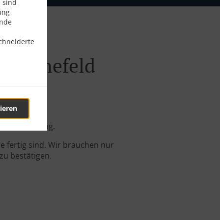
 sind
ung
ende
chneiderte
 Schönefeld
ieren
ine-Bestellung.
 fertig sind. Wir brauchen nur
zu bestätigen.