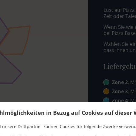
Lust auf Pizza
Zeit oder Tale
Wenn Sie wie 
bei Pizza Base
Wählen Sie ei
dass Ihnen uns
Liefergeb
Zone 2
, M
Zone 3
, M
Zone 4
, M
Zone 5
, M
hlmöglichkeiten in Bezug auf Cookies auf dieser 
Zone 6
, M
 unsere Drittpartner können Cookies für folgende Zwecke verwen