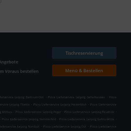
Tischreservierung
Angebote
Menü & Bestellen
Im Voraus bestellen
.
.
ferservice Leipzig Zentrum-Ost
Pizza Lieferservice Leipzig Sellerhausen
Pizza
.
.
service Leipzig Thekla
Pizza Lieferservice Leipzig Heiterblick
Pizza Lieferservice
.
.
.
ig Mölkau
Pizza Lieferservice Leipzig Anger
Pizza Lieferservice Leipzig Reudnitz
.
.
.
Pizza Lieferservice Leipzig Sommerfeld
Pizza Lieferservice Leipzig Gohlis-Mitte
.
.
ieferservice Leipzig Nordost
Pizza Lieferservice Leipzig Ost
Pizza Lieferservice