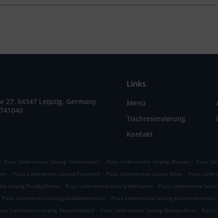
Links
e 27, 04347 Leipzig, Germany
Menü
3741040
Tischreservierung
Kontakt
.
.
.
Pizza Lieferservice Leipzig Volkmarsdorf
Pizza Lieferservice Leipzig Mockau
Pizza Lie
.
.
.
zsch
Pizza Lieferservice Leipzig Paunsdorf
Pizza Lieferservice Leipzig Stünz
Pizza Liefer
.
.
ice Leipzig Plaußig-Portitz
Pizza Lieferservice Leipzig Seehausen
Pizza Lieferservice Leipz
.
.
Pizza Lieferservice Leipzig Großwiederitzsch
Pizza Lieferservice Leipzig Kleinwiederitzsch
.
.
izza Lieferservice Leipzig Neuschönefeld
Pizza Lieferservice Leipzig Mockau-Nord
Pizza L